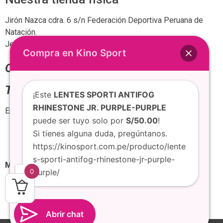
Jirón Nazca cdra. 6 s/n Federación Deportiva Peruana de
Natación.
Jesús María, Perú
Compra en Kino Sport
Oficina:
999 752 585
Tienda:
942 954 427
¡Este
LENTES SPORTI ANTIFOG
RHINESTONE JR. PURPLE-PURPLE
Email:
admin@kinosport.com.pe
puede ser tuyo solo por
S/50.00
!
Si tienes alguna duda, pregúntanos.
https://kinosport.com.pe/producto/lente
s-sporti-antifog-rhinestone-jr-purple-
Medios de Pago
0
purple/
En Tienda:
TODOS LOS MEDIOS DE PAGO
(Llamar o consultar por WhatsApp)
Abrir chat