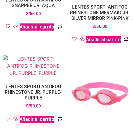
SNAPPER JR. AQUA
LENTES SPORTI ANTIFOG
RHINESTONE MERMAID JR.
S/
55.00
SILVER MIRROR PINK-PINK
Añadir al carrito
S/
50.00
Añadir al carrito
LENTES SPORTI ANTIFOG
RHINESTONE JR. PURPLE-
PURPLE
S/
50.00
Añadir al carrito