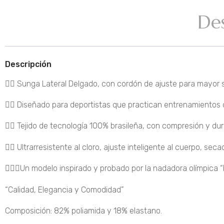
De
Descripción
🏊‍♂️ Sunga Lateral Delgado, con cordón de ajuste para mayor 
🏊‍♂️ Diseñado para deportistas que practican entrenamientos d
🏊‍♂️ Tejido de tecnología 100% brasileña, con compresión y dur
🏊‍♂️ Ultrarresistente al cloro, ajuste inteligente al cuerpo, sec
🏊‍♀️🏅Un modelo inspirado y probado por la nadadora olímpica 
“Calidad, Elegancia y Comodidad”
Composición: 82% poliamida y 18% elastano.